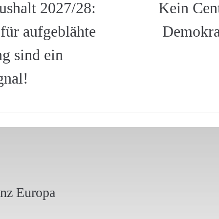
shalt 2027/28:
Kein Cen
für aufgeblähte
Demokrat
g sind ein
gnal!
anz Europa