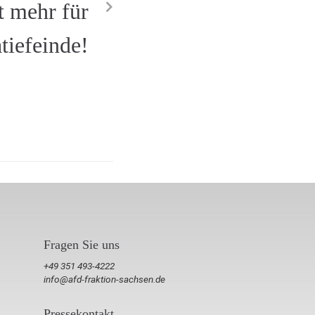
t mehr für
iefeinde!
Fragen Sie uns
+49 351 493-4222
info@afd-fraktion-sachsen.de
Pressekontakt