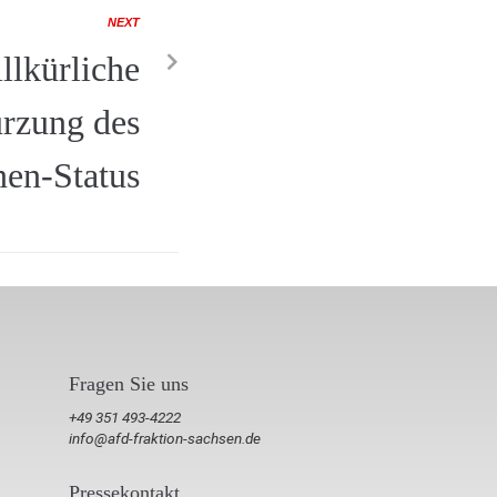
NEXT
llkürliche
rzung des
en-Status
Fragen Sie uns
+49 351 493-4222
info@afd-fraktion-sachsen.de
Pressekontakt