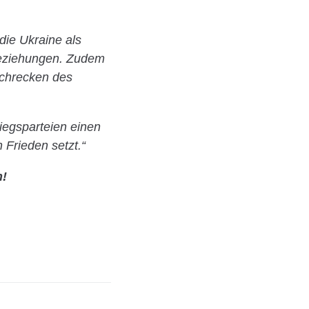
die Ukraine als
Beziehungen. Zudem
Schrecken des
iegsparteien einen
 Frieden setzt.“
n!