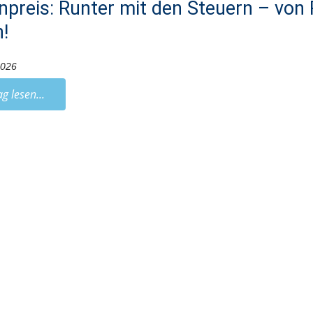
npreis: Runter mit den Steuern – von
n!
2026
ag lesen...