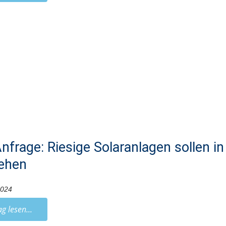
nfrage: Riesige Solaranlagen sollen i
ehen
2024
ag lesen...