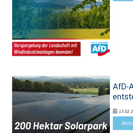
AfD-A
entst
13.02.
Beitr