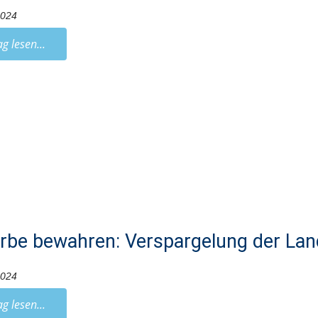
2024
ag lesen...
rbe bewahren: Verspargelung der Lan
2024
ag lesen...