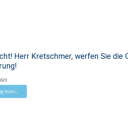
icht! Herr Kretschmer, werfen Sie die
rung!
2023
ag lesen...