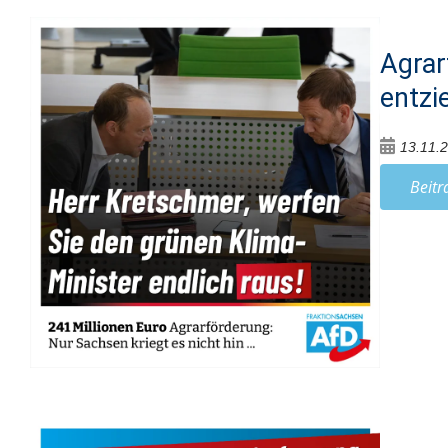
Agrar
entzi
13.11.
Beitr