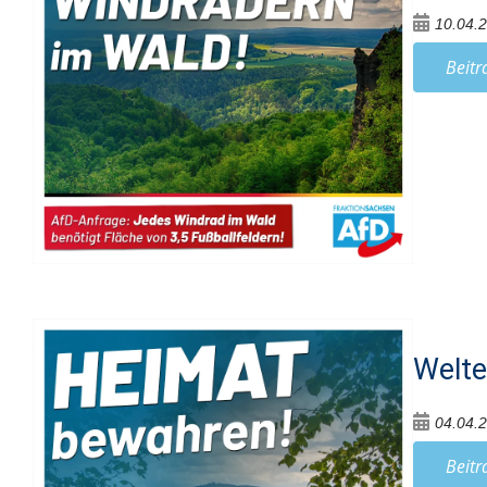
10.04.
Beitr
Welte
04.04.
Beitr