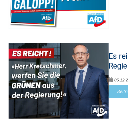
Es re
Regie
05.12.
Beitr