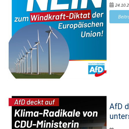
24.10.
Beitr
AfD d
unter