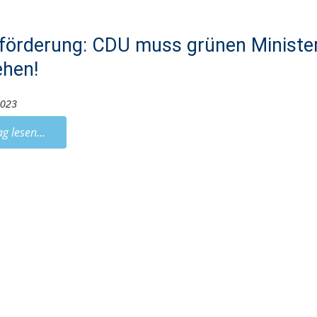
förderung: CDU muss grünen Ministe
ehen!
2023
ag lesen...