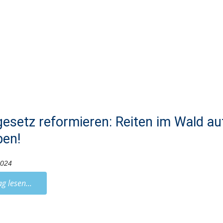
esetz reformieren: Reiten im Wald a
ben!
2024
ag lesen...