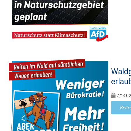
Waldg
erlau
25.01.
Beitr