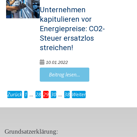
Unternehmen
kapitulieren vor
Energiepreise: CO2-
Steuer ersatzlos
streichen!
10.01.2022
Beitrag lesen...
Zurück
1
…
28
29
30
…
38
Weiter
Grundsatzerklärung: