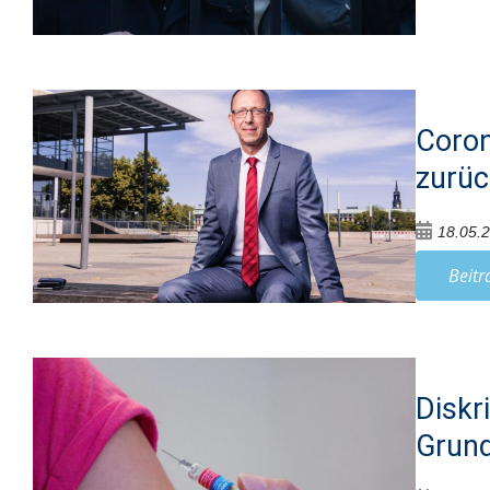
Coron
zurüc
18.05.
Beitr
Diskr
Grun