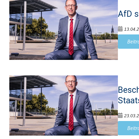
AfD s
13.04.
Beitr
Besch
Staat
23.03.
Beitr