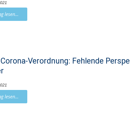
2021
ag lesen...
Corona-Verordnung: Fehlende Perspe
r
2021
ag lesen...