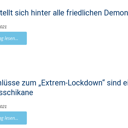
tellt sich hinter alle friedlichen Demo
2021
ag lesen...
lüsse zum „Extrem-Lockdown“ sind ei
sschikane
2021
ag lesen...