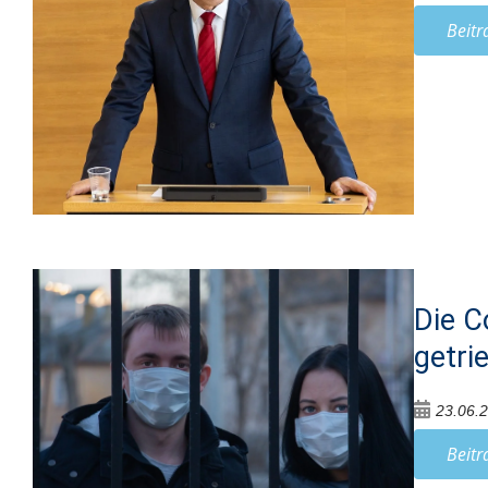
Beitr
Die C
getri
23.06.
Beitr