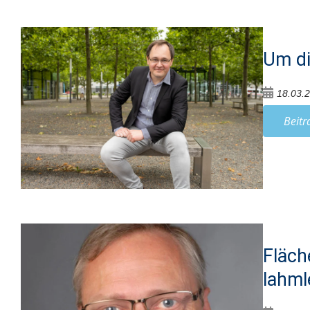
Um di
18.03.
Beitr
Fläch
lahm