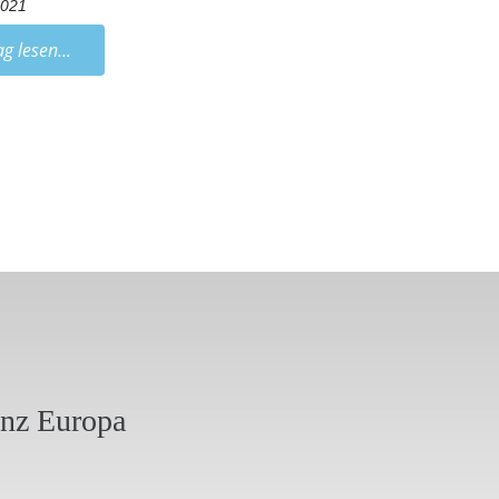
2021
ag lesen...
anz Europa