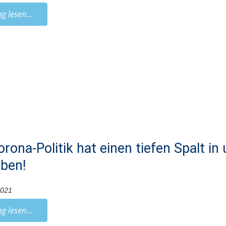
ag lesen...
orona-Politik hat einen tiefen Spalt in
eben!
2021
ag lesen...